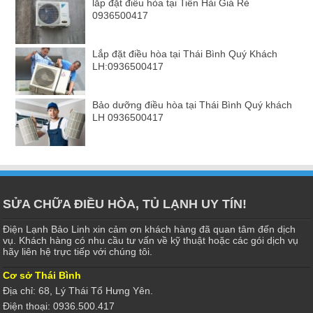
lắp đặt điều hòa tại Tiền Hải Giá Rẻ
0936500417
Lắp đặt điều hòa tại Thái Bình Quý Khách
LH:0936500417
Bảo dưỡng điều hòa tại Thái Bình Quý khách
LH 0936500417
SỬA CHỮA ĐIỀU HÒA, TỦ LẠNH UY TÍN!
Điện Lạnh Bảo Linh xin cảm ơn khách hàng đã quan tâm đến dịch
vụ. Khách hàng có nhu cầu tư vấn về kỹ thuật hoặc các gói dịch vụ
hãy liên hệ trực tiếp với chúng tôi.
Cơ sở Thái Bình
Địa chỉ: 68, Lý Thái Tổ Hưng Yên.
Điện thoại: 0936.500.417