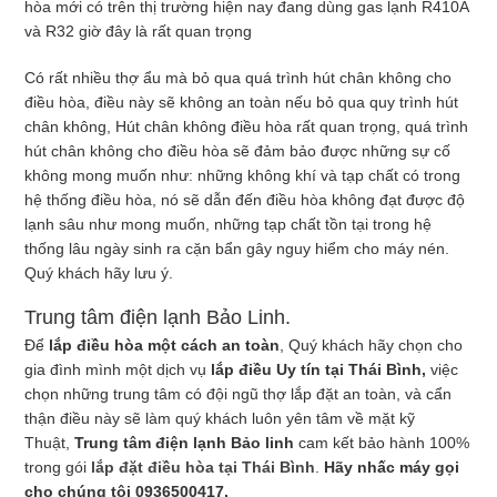
hòa mới có trên thị trường hiện nay đang dùng gas lạnh R410A
và R32 giờ đây là rất quan trọng
Có rất nhiều thợ ẩu mà bỏ qua quá trình hút chân không cho
điều hòa, điều này sẽ không an toàn nếu bỏ qua quy trình hút
chân không, Hút chân không điều hòa rất quan trọng, quá trình
hút chân không cho điều hòa sẽ đảm bảo được những sự cố
không mong muốn như: những không khí và tạp chất có trong
hệ thống điều hòa, nó sẽ dẫn đến điều hòa không đạt được độ
lạnh sâu như mong muốn, những tạp chất tồn tại trong hệ
thống lâu ngày sinh ra cặn bẩn gây nguy hiểm cho máy nén.
Quý khách hãy lưu ý.
Trung tâm điện lạnh Bảo Linh.
Để
lắp điều hòa một cách an toàn
, Quý khách hãy chọn cho
gia đình mình một dịch vụ
lắp điều Uy tín tại Thái Bình,
việc
chọn những trung tâm có đội ngũ thợ lắp đặt an toàn, và cẩn
thận điều này sẽ làm quý khách luôn yên tâm về mặt kỹ
Thuật,
Trung tâm điện lạnh Bảo linh
cam kết bảo hành 100%
trong gói
lắp đặt điều hòa tại Thái Bình
.
Hãy nhấc máy gọi
cho chúng tôi 0936500417.