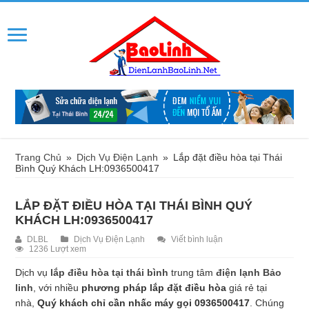
Trang Chủ
»
Dịch Vụ Điện Lạnh
»
Lắp đặt điều hòa tại Thái
Bình Quý Khách LH:0936500417
LẮP ĐẶT ĐIỀU HÒA TẠI THÁI BÌNH QUÝ
KHÁCH LH:0936500417
DLBL
Dịch Vụ Điện Lạnh
Viết bình luận
1236 Lượt xem
Dịch vụ
lắp điều hòa tại thái bình
trung tâm
điện lạnh Bảo
linh
, với nhiều
phương pháp lắp đặt điều hòa
giá rẻ tại
nhà,
Quý khách chỉ cần nhấc máy gọi 0936500417
. Chúng